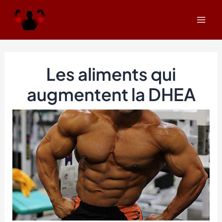
Aller
Navigation
Mai
au
des
Men
contenu
articles
Les aliments qui
augmentent la DHEA