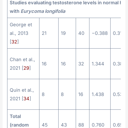
Studies evaluating testosterone levels in normal h
with
Eurycoma longifolia
George et
al., 2013
21
19
40
−0.388
0.313
[
32
]
Chan et al.,
16
16
32
1.344
0.383
2021 [
29
]
Quin et al.,
8
8
16
1.438
0.537
2021 [
34
]
Total
(random
45
43
88
0.760
0.654