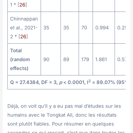
1 * [
26
]
Chinnappan
et al., 2021-
35
35
70
0.994
0.251
2 * [
26
]
Total
(random
90
89
179
1.861
0.579
effects)
2
Q = 27.4384, DF = 3,
p
< 0.0001, I
= 89.07% (95% CI
Déjà, on voit qu’il y a eu pas mal d’études sur les
humains avec le Tongkat Ali, donc les résultats
sont plutôt fiables. Pour résumer en quelques
secondes ce qui ressort, c’est que dans toutes les