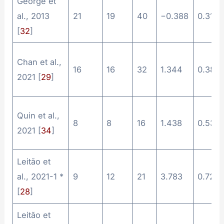
George et
al., 2013
21
19
40
−0.388
0.313
[
32
]
Chan et al.,
16
16
32
1.344
0.383
2021 [
29
]
Quin et al.,
8
8
16
1.438
0.537
2021 [
34
]
Leitão et
al., 2021-1 *
9
12
21
3.783
0.721
[
28
]
Leitão et