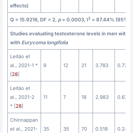
effects)
2
Q = 15.9216, DF = 2,
p
= 0.0003, I
= 87.44% (95% CI
Studies evaluating testosterone levels in men wit
with
Eurycoma longifolia
Leitão et
al., 2021-1 *
9
12
21
3.783
0.721
[
28
]
Leitão et
al., 2021-2
11
7
18
2.983
0.678
* [
28
]
Chinnappan
et al., 2021-
35
35
70
0.518
0.240