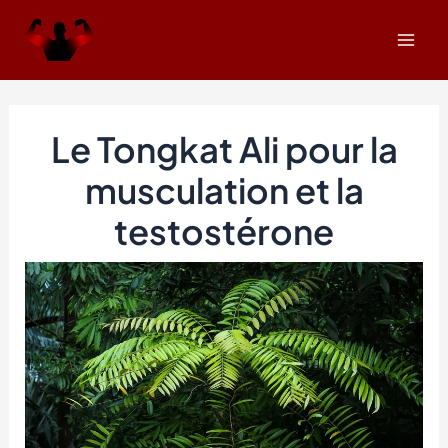
Aller
Navigation
Mai
au
des
Men
contenu
articles
Le Tongkat Ali pour la
musculation et la
testostérone