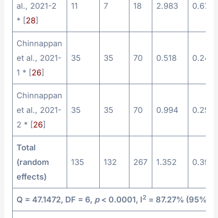
al., 2021-2
11
7
18
2.983
0.678
* [
28
]
Chinnappan
et al., 2021-
35
35
70
0.518
0.240
1 * [
26
]
Chinnappan
et al., 2021-
35
35
70
0.994
0.251
2 * [
26
]
Total
(random
135
132
267
1.352
0.399
effects)
2
Q = 47.1472, DF = 6,
p
< 0.0001, I
= 87.27% (95% CI 