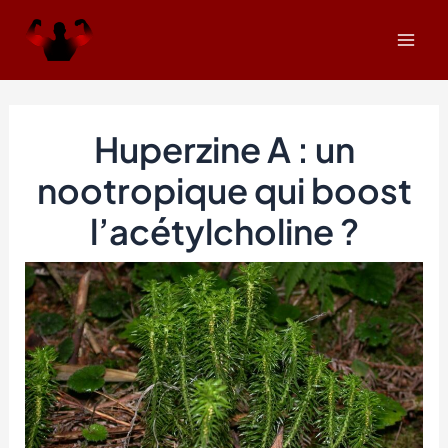
Aller
Navigation
Mai
au
des
Men
contenu
articles
Huperzine A : un
nootropique qui boost
l’acétylcholine ?